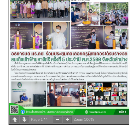
Page
1
/
4
Zoom
100%