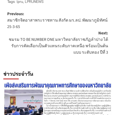
Tags:
lpru
,
LPRUNEWS
Post
Previous:
สมาชิกจิตอาสาพระราชทาน สังกัด มร.ลป. พัฒนาภูมิทัศน์
navigation
25-3-65
Next:
ชมรม TO BE NUMBER ONE มหาวิทยาลัยราชภัฏลำปาง ได้
รับการคัดเลือกเป็นตัวแทนระดับภาคเหนือ พร้อมเป็นต้น
แบบ ระดับทอง ปีที่ 3
ข่าวประจำวัน