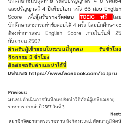
นักศึกษาชั้นปีสุดท้าย ระดับปริญญาตรี 4 ปี รหัส64
และปริญญาตรี 4 ปีเทียบโอน รหัส 66
สอบ English
Score เพื่อ
ลุ้นรับรางวัลสอบ
TOEIC ฟรี
โดย
นักศึกษาสามารถทำข้อสอบได้ 4 ครั้ง โดยนักศึกษาจะ
ต้องทำการสอบ English Score ภายในวันที่ 25
กันยายน 2567
สำหรับผู้เข้าสอบในระบบนี้ทุกคน รับชั่วโมง
กิจกรรม 3 ชั่วโมง
ติดต่อขอรับคำแนะนำได้ที่
แฟนเพจ
https://www.facebook.com/lc.lpru
Post
Previous:
มร.ลป. ดำเนินการบันทึกเทปจัดทำวีดิทัศน์ผู้เกษียณอายุ
navigation
ราชการ ประจำปี 2567 วันที่ 3
Next:
สมาชิกจิตอาสาพระราชทาน สังกัด มร.ลป. พัฒนาภูมิทัศน์