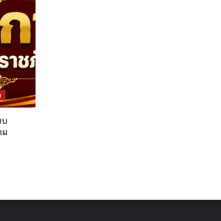
)
บบ
คม