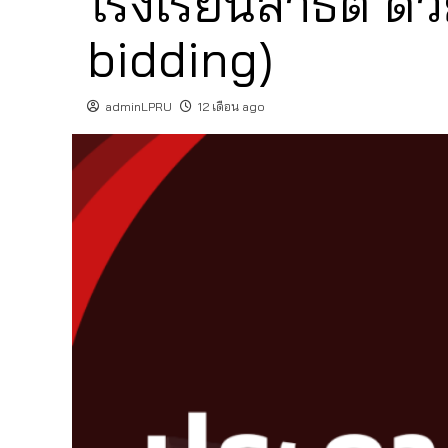
โรงเรียนสาธิต ด้
bidding)
adminLPRU
12 เดือน ago