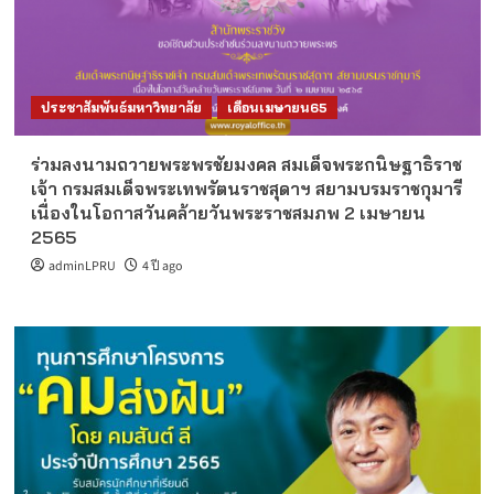
ประชาสัมพันธ์มหาวิทยาลัย
เดือนเมษายน65
ร่วมลงนามถวายพระพรชัยมงคล สมเด็จพระกนิษฐาธิราช
เจ้า กรมสมเด็จพระเทพรัตนราชสุดาฯ สยามบรมราชกุมารี
เนื่องในโอกาสวันคล้ายวันพระราชสมภพ 2 เมษายน
2565
adminLPRU
4 ปี ago