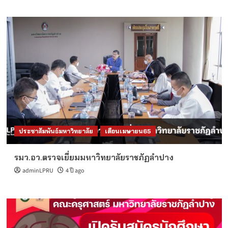
ประชาสัมพันธ์มหาวิทยาลัย
เดือนเมษายน65
รมว.อว.ตรวจเยี่ยมมหาวิทยาลัยราชภัฏลำปาง
adminLPRU
4 ปี ago