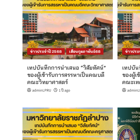
ข่าวประจำปี 2568
เดือนกุมภาพันธ์68
ข่าวประ
เทปบันทึกการนำเสนอ “วิสัยทัศน์”
เทปบันท
ของผู้เข้ารับการสรรหาเป็นคณบดี
ของผู้
คณะวิทยาศาสตร์
คณะเทค
adminLPRU
1 ปี ago
adminL