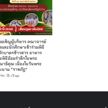
จำปี 2568
เดือนกุมภาพันธ์68
ขอเชิญผู้บริหาร คณาจารย์
และนักศึกษาเข้าร่วมพิธี
ักบาตรข้าวสาร อาหาร
ะพิธีน้อมรำลึกในพระ
าธิคุณ เนื่องในวันพระ
นาม “ราชภัฏ”
PRU
2 ปี ago