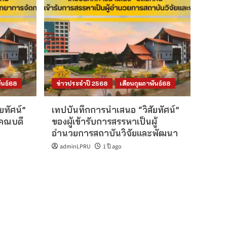
ันธ์68
ข่าวประจำปี 2568
เดือนกุมภาพันธ์68
ยทัศน์”
เทปบันทึกการนำเสนอ “วิสัยทัศน์”
นคณบดี
ของผู้เข้ารับการสรรหาเป็นผู้
อำนวยการสถาบันวิจัยและพัฒนา
adminLPRU
1 ปี ago