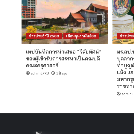
ข่าวประจำปี 2568
เดือนกุมภาพันธ์68
ข่าวประ
เทปบันทึกการนำเสนอ “วิสัยทัศน์”
มร.ลป.
ของผู้เข้ารับการสรรหาเป็นคณบดี
บุคลากร
คณะครุศาสตร์
ทำบุญต
แห้ง แล
adminLPRU
1 ปี ago
มหากรุณ
ราชทาน
adminL