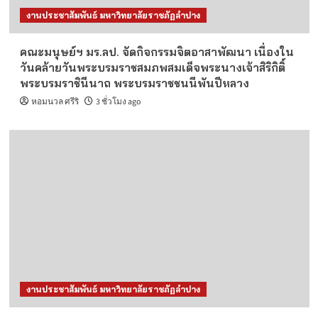
งานประชาสัมพันธ์ มหาวิทยาลัยราชภัฏลำปาง
คณะมนุษย์ฯ มร.ลป. จัดกิจกรรมจิตอาสาพัฒนา เนื่องใน
วันคล้ายวันพระบรมราชสมภพสมเด็จพระนางเจ้าสิริกิติ์
พระบรมราชินีนาถ พระบรมราชชนนีพันปีหลวง
หอมนวล ศรีริ
3 ชั่วโมง ago
งานประชาสัมพันธ์ มหาวิทยาลัยราชภัฏลำปาง