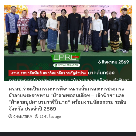
งานประชาสัมพันธ์ มหาวิทยาลัยราชภัฏลำปาง
มร.ลป.ร่วมเป็นกรรมการพิจารณากลั่นกรองการประกวด
ผ้าลายพระราชทาน “ผ้าลายขอสมเด็จฯ – เจ้าฟ้าฯ” และ
“ผ้าลายบุปผาบรมราชินีนาถ” พร้อมงานหัตถกรรม ระดับ
จังหวัด ประจำปี 2569
CHANATIP.M
12 ชั่วโมง ago