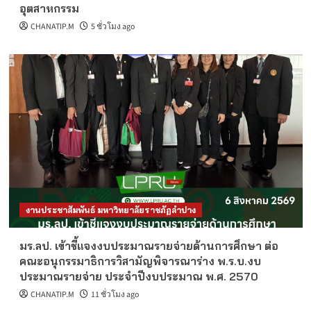
อุตสาหกรรม
CHANATIP.M
5 ชั่วโมง ago
งานประชาสัมพันธ์ มหาวิทยาลัยราชภัฏลำปาง
มร.ลป. เข้าชี้แจงงบประมาณรายจ่ายด้านการศึกษา ต่อ
คณะอนุกรรมาธิการวิสามัญพิจารณาร่าง พ.ร.บ.งบ
ประมาณรายจ่าย ประจำปีงบประมาณ พ.ศ. 2570
CHANATIP.M
11 ชั่วโมง ago