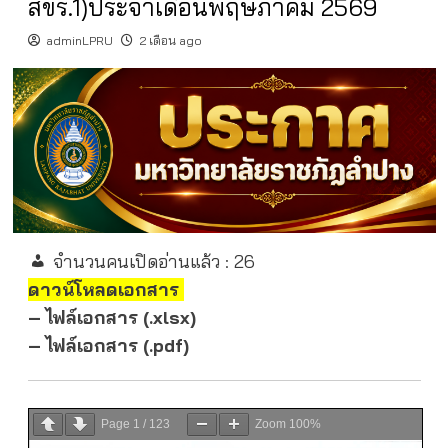
สขร.1)ประจำเดือนพฤษภาคม 2569
adminLPRU
2 เดือน ago
จำนวนคนเปิดอ่านแล้ว :
26
ดาวน์โหลดเอกสาร
– ไฟล์เอกสาร (.xlsx)
– ไฟล์เอกสาร (.pdf)
Page
1
/
123
Zoom
100%