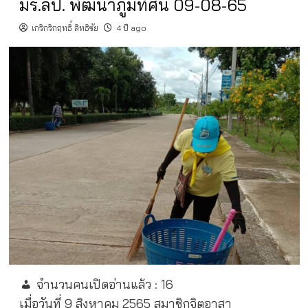
มร.ลป. พัฒนาภูมิทัศน์ 09-08-65
เกริกริกฤทธิ์ สิทธิชัย
4 ปี ago
จำนวนคนเปิดอ่านแล้ว :
16
เมื่อวันที่ 9 สิงหาคม 2565
สมาชิกจิตอาสา