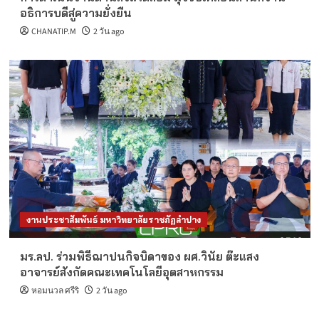
อธิการบดีสู่ความยั่งยืน
CHANATIP.M
2 วัน ago
งานประชาสัมพันธ์ มหาวิทยาลัยราชภัฏลำปาง
มร.ลป. ร่วมพิธีฌาปนกิจบิดาของ ผศ.วินัย ต๊ะแสง
อาจารย์สังกัดคณะเทคโนโลยีอุตสาหกรรม
หอมนวล ศรีริ
2 วัน ago