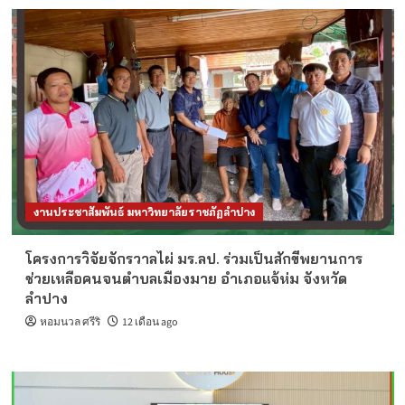
งานประชาสัมพันธ์ มหาวิทยาลัยราชภัฏลำปาง
โครงการวิจัยจักรวาลไผ่ มร.ลป. ร่วมเป็นสักขีพยานการ
ช่วยเหลือคนจนตำบลเมืองมาย อำเภอแจ้ห่ม จังหวัด
ลำปาง
หอมนวล ศรีริ
12 เดือน ago