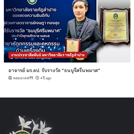
งานประชาสัมพันธ์ มหาวิทยาลัยราชภัฏลำปาง
อาจารย์ มร.ลป. รับรางวัล “ธนบุรีศรีนพมาศ”
หอมนวล ศรีริ
4 ปี ago