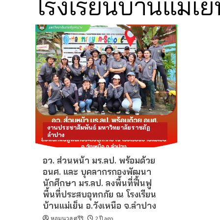
โรงเรียนบ้านแม่เย
งานประชาสัมพันธ์ มหาวิทยาลัยราชภัฏ
ลำปาง
อว. ส่วนหน้า มร.ลป. พร้อมด้วย
อนศ. และ บุคลากรกองพัฒนา
นักศึกษา มร.ลป. ลงพื้นที่ฟื้นฟู
พื้นที่ประสบอุทกภัย ณ โรงเรียน
บ้านแม่เย็น อ.วังเหนือ จ.ลำปาง
หอมนวล ศรีริ
2 ปี ago