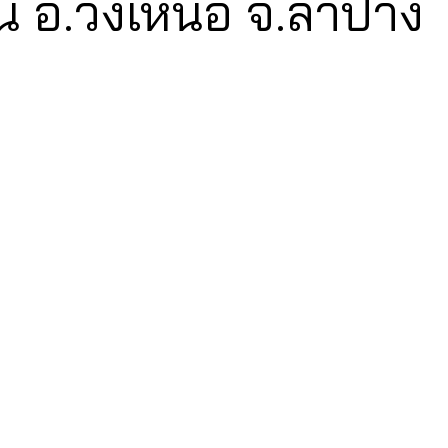
็น อ.วังเหนือ จ.ลำปาง