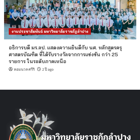
งานประชาสัมพันธ์ มหาวิทยาลัยราชภัฏลำปาง
อธิการบดี มร.ลป. แสดงความยินดีกับ นศ. หลักสูตรครุ
ศาสตรบัณฑิต ที่ได้รับรางวัลจากการแข่งขัน กว่า 25
รายการ ในระดับภาคเหนือ
หอมนวล ศรีริ
2 ปี ago