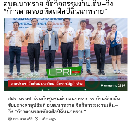
อบต.นาทราย จัดกิจกรรมงานเดิน–วิ่ง
“ก้าวตามรอยหัตถศิลป์ถิ่นนาทราย”
งานประชาสัมพันธ์ มหาวิทยาลัยราชภัฏลำปาง
สศว. มร.ลป. ร่วมกับชุมชนตำบลนาทราย รร.บ้านห้วยต้ม
ชัยยะวงศาอุปถัมภ์ อบต.นาทราย จัดกิจกรรมงานเดิน–
วิ่ง “ก้าวตามรอยหัตถศิลป์ถิ่นนาทราย”
หอมนวล ศรีริ
3 เดือน ago