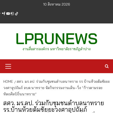
Skip
10 สิงหาคม 2026
to
facebook
youtube
instagram
tiktok
content
LPRUNEWS
งานสื่อสารองค์กร มหาวิทยาลัยราชภัฏลำปาง
Primary
Menu
HOME
สศว. มร.ลป. ร่วมกับชุมชนตำบลนาทราย รร.บ้านห้วยต้มชัยยะ
วงศาอุปถัมภ์ อบต.นาทราย จัดกิจกรรมงานเดิน–วิ่ง “ก้าวตามรอย
หัตถศิลป์ถิ่นนาทราย”
สศว. มร.ลป. ร่วมกับชุมชนตำบลนาทราย
รร.บ้านห้วยต้มชัยยะวงศาอุปถัมภ์