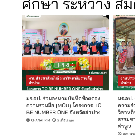
ศึกษา ระหว่าง สม
งานประชาสัมพันธ์ มหาวิทยาลัยราชภัฏ
งานประช
ลำปาง
ลำปาง
มร.ลป. ร่วมลงนามบันทึกข้อตกลง
มร.ลป.
ความร่วมมือ (MOU) โครงการ TO
ความร่
BE NUMBER ONE จังหวัดลำปาง
วิสาหกิ
ธรรมชา
CHANATIP.M
5 เดือน ago
ลำพูน
หอมนวล 