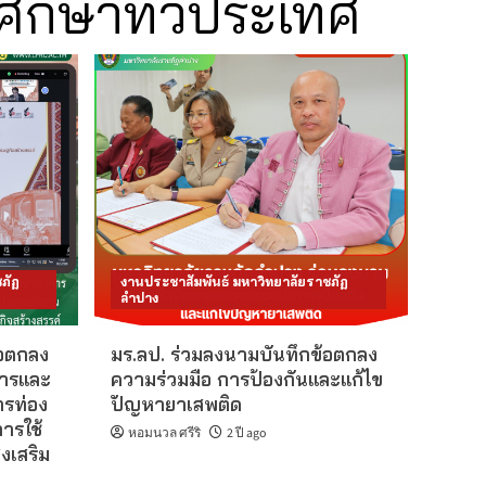
ศึกษาทั่วประเทศ
ภัฏ
งานประชาสัมพันธ์ มหาวิทยาลัยราชภัฏ
ลำปาง
้อตกลง
มร.ลป. ร่วมลงนามบันทึกข้อตกลง
การและ
ความร่วมมือ การป้องกันและแก้ไข
รท่อง
ปัญหายาเสพติด
ารใช้
หอมนวล ศรีริ
2 ปี ago
งเสริม