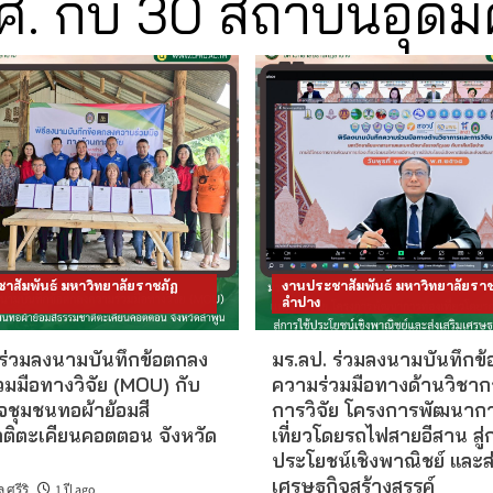
ศ. กับ 30 สถาบันอุดม
าสัมพันธ์ มหาวิทยาลัยราชภัฏ
งานประชาสัมพันธ์ มหาวิทยาลัยราช
ลำปาง
 ร่วมลงนามบันทึกข้อตกลง
มร.ลป. ร่วมลงนามบันทึกข
วมมือทางวิจัย (MOU) กับ
ความร่วมมือทางด้านวิชา
จชุมชนทอผ้าย้อมสี
การวิจัย โครงการพัฒนากา
ติตะเคียนคอตตอน จังหวัด
เที่ยวโดยรถไฟสายอีสาน สู่ก
ประโยชน์เชิงพาณิชย์ และส่
เศรษฐกิจสร้างสรรค์
ศรีริ
1 ปี ago