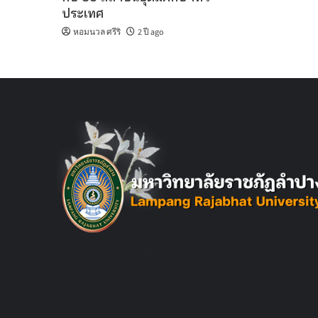
ประเทศ
หอมนวล ศรีริ
2 ปี ago