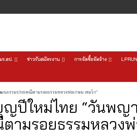
มร.ลป.
ข่าวรับสมัครงาน
การจัดซื้อจัดจ้าง
LPRU
านวัฒนธรรมประเพณีตามรอยธรรมหลวงพ่อเกษม เขมโก”
ำบุญปีใหม่ไทย “วันพญ
ีตามรอยธรรมหลวงพ่