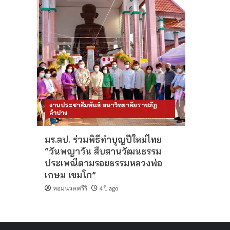
งานประชาสัมพันธ์ มหาวิทยาลัยราชภัฏ
ลำปาง
มร.ลป. ร่วมพิธีทำบุญปีใหม่ไทย
“วันพญาวัน สืบสานวัฒนธรรม
ประเพณีตามรอยธรรมหลวงพ่อ
เกษม เขมโก”
หอมนวล ศรีริ
4 ปี ago