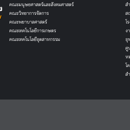
คณะมนุษยศาสตร์และสังคมศาสตร์
สำ
คณะวิทยาการจัดการ
สถ
คณะพยาบาลศาสตร์
โร
คณะเทคโนโลยีการเกษตร
งา
คณะเทคโนโลยีอุตสาหกรรม
อุ
ศู
หม
โค
สำ