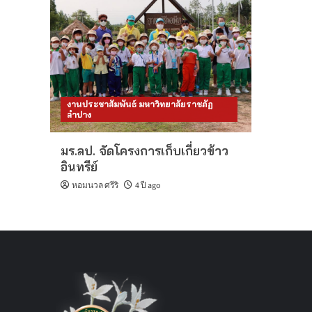
งานประชาสัมพันธ์ มหาวิทยาลัยราชภัฏ
ลำปาง
มร.ลป. จัดโครงการเก็บเกี่ยวข้าว
อินทรีย์
หอมนวล ศรีริ
4 ปี ago