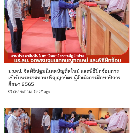
งานประชาสัมพันธ์ มหาวิทยาลัยราชภัฏลำปาง
มร.ลป. จัดพิธีปฐมนิเทศบัญฑิตใหม่ และพิธีฝึกซ้อมการ
เข้ารับพระราชทานปริญญาบัตร ผู้สำเร็จการศึกษาปีการ
ศึกษา 2565
CHANATIP.M
2 ปี ago