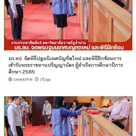
งานประชาสัมพันธ์ มหาวิทยาลัยราชภัฏลำปาง
มร.ลป. จัดพิธีปฐมนิเทศบัญฑิตใหม่ และพิธีฝึกซ้อมการ
เข้ารับพระราชทานปริญญาบัตร ผู้สำเร็จการศึกษาปีการ
ศึกษา 2565
CHANATIP.M
2 ปี ago