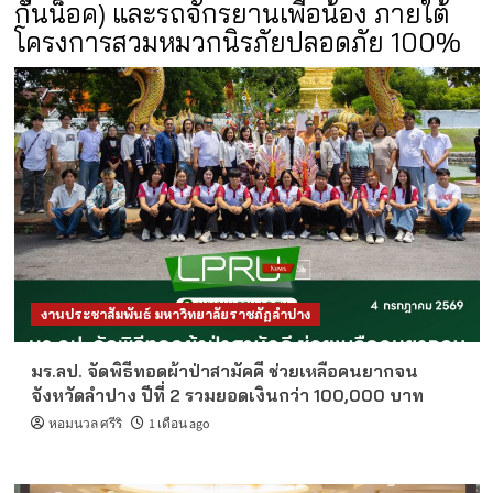
กันน็อค) และรถจักรยานเพื่อน้อง ภายใต้
โครงการสวมหมวกนิรภัยปลอดภัย 100%
งานประชาสัมพันธ์ มหาวิทยาลัยราชภัฏลำปาง
มร.ลป. จัดพิธีทอดผ้าป่าสามัคคี ช่วยเหลือคนยากจน
จังหวัดลำปาง ปีที่ 2 รวมยอดเงินกว่า 100,000 บาท
หอมนวล ศรีริ
1 เดือน ago