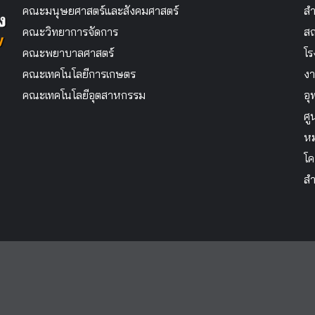
คณะมนุษยศาสตร์และสังคมศาสตร์
สำ
คณะวิทยาการจัดการ
สถ
คณะพยาบาลศาสตร์
โร
คณะเทคโนโลยีการเกษตร
งา
คณะเทคโนโลยีอุตสาหกรรม
อุ
ศู
หม
โค
สำ