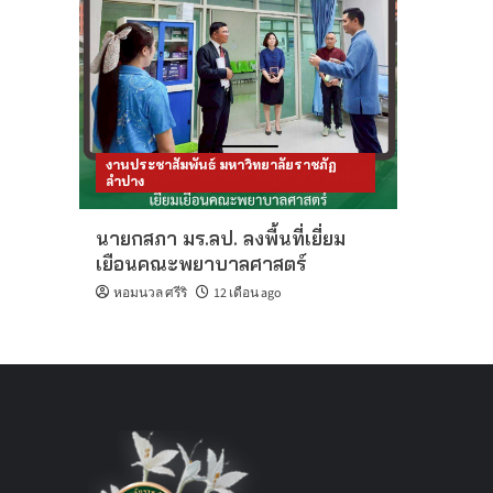
งานประชาสัมพันธ์ มหาวิทยาลัยราชภัฏ
ลำปาง
นายกสภา มร.ลป. ลงพื้นที่เยี่ยม
เยือนคณะพยาบาลศาสตร์
หอมนวล ศรีริ
12 เดือน ago