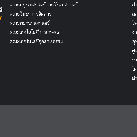
คณะมนุษยศาสตร์และสังคมศาสตร์
สำ
คณะวิทยาการจัดการ
สถ
คณะพยาบาลศาสตร์
โร
คณะเทคโนโลยีการเกษตร
งา
คณะเทคโนโลยีอุตสาหกรรม
อุ
ศู
หม
โค
สำ