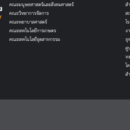
คณะมนุษยศาสตร์และสังคมศาสตร์
สำ
คณะวิทยาการจัดการ
สถ
คณะพยาบาลศาสตร์
โร
คณะเทคโนโลยีการเกษตร
งา
คณะเทคโนโลยีอุตสาหกรรม
อุ
ศู
หม
โค
สำ