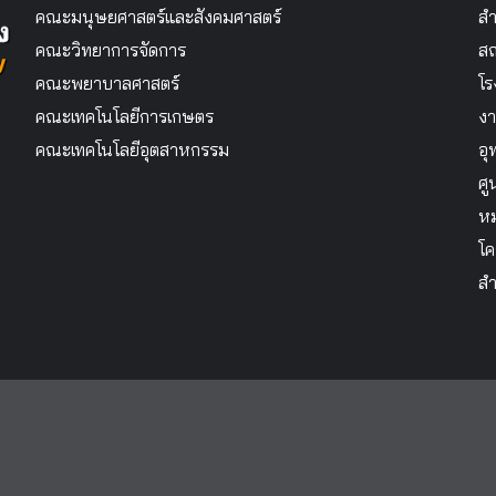
คณะมนุษยศาสตร์และสังคมศาสตร์
สำ
คณะวิทยาการจัดการ
สถ
คณะพยาบาลศาสตร์
โร
คณะเทคโนโลยีการเกษตร
งา
คณะเทคโนโลยีอุตสาหกรรม
อุ
ศู
หม
โค
สำ