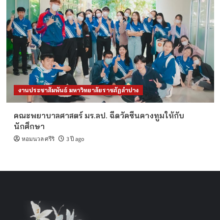
งานประชาสัมพันธ์ มหาวิทยาลัยราชภัฏลำปาง
คณะพยาบาลศาสตร์ มร.ลป. ฉีดวัคซีนคางทูมให้กับ
นักศึกษา
หอมนวล ศรีริ
3 ปี ago