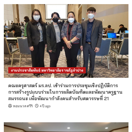
งานประชาสัมพันธ์ มหาวิทยาลัยราชภัฏลำปาง
คณะครุศาสตร์ มร.ลป. เข้าร่วมการประชุมเชิงปฏิบัติการ
การสร้างรูปแบบร่วมในการผลิตบัณฑิตและพัฒนาครูฐาน
สมรรถนะ เพื่อพัฒนากำลังคนสำหรับศตวรรษที่ 21
หอมนวล ศรีริ
4 ปี ago