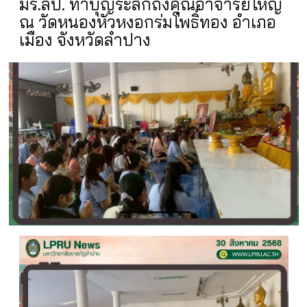
มร.ลป. ทำบุญระลึกถึงคุณอาจารย์ใหญ่
ณ วัดหนองหัวหงอกร่มโพธิ์ทอง อำเภอ
เมือง จังหวัดลำปาง