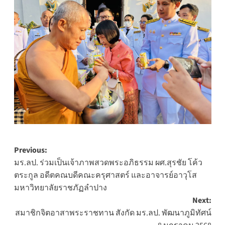
Post
Previous:
มร.ลป. ร่วมเป็นเจ้าภาพสวดพระอภิธรรม ผศ.สุรชัย โค้ว
navigation
ตระกูล อดีตคณบดีคณะครุศาสตร์ และอาจารย์อาวุโส
มหาวิทยาลัยราชภัฏลำปาง
Next:
สมาชิกจิตอาสาพระราชทาน สังกัด มร.ลป. พัฒนาภูมิทัศน์