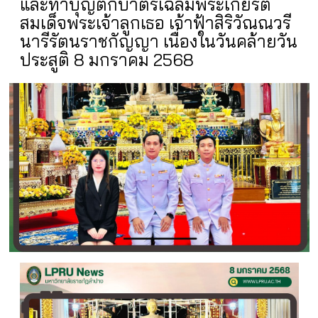
และทำบุญตักบาตรเฉลิมพระเกียรติ
สมเด็จพระเจ้าลูกเธอ เจ้าฟ้าสิริวัณณวรี
นารีรัตนราชกัญญา เนื่องในวันคล้ายวัน
ประสูติ 8 มกราคม 2568