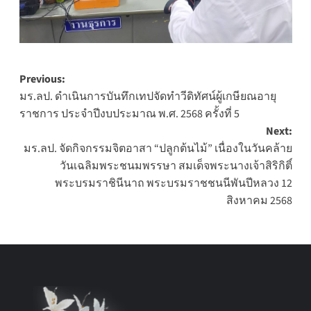
Post
Previous:
มร.ลป. ดำเนินการบันทึกเทปจัดทำวีดิทัศน์ผู้เกษียณอายุ
navigation
ราชการ ประจำปีงบประมาณ พ.ศ. 2568 ครั้งที่ 5
Next:
มร.ลป. จัดกิจกรรมจิตอาสา “ปลูกต้นไม้” เนื่องในวันคล้าย
วันเฉลิมพระชนมพรรษา สมเด็จพระนางเจ้าสิริกิติ์
พระบรมราชินีนาถ พระบรมราชชนนีพันปีหลวง 12
สิงหาคม 2568