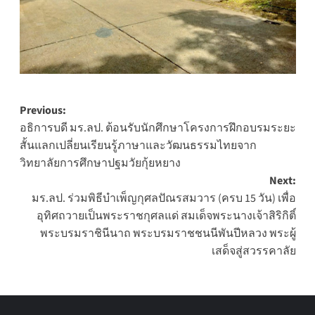
Post
Previous:
อธิการบดี มร.ลป. ต้อนรับนักศึกษาโครงการฝึกอบรมระยะ
navigation
สั้นแลกเปลี่ยนเรียนรู้ภาษาและวัฒนธรรมไทยจาก
วิทยาลัยการศึกษาปฐมวัยกุ้ยหยาง
Next:
มร.ลป. ร่วมพิธีบำเพ็ญกุศลปัณรสมวาร (ครบ 15 วัน) เพื่อ
อุทิศถวายเป็นพระราชกุศลแด่ สมเด็จพระนางเจ้าสิริกิติ์
พระบรมราชินีนาถ พระบรมราชชนนีพันปีหลวง พระผู้
เสด็จสู่สวรรคาลัย