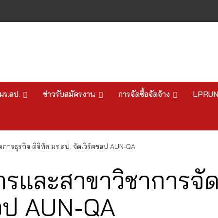
มร.ลป.
ข่าวรับสมัครงาน
การจัดซื้อจัดจ้าง
LPRU
ารธุรกิจ ดิจิทัล มร.ลป. จัดเวิร์คชอป AUN-QA
รและสาขาวิชาการจัดกา
คชอป AUN-QA