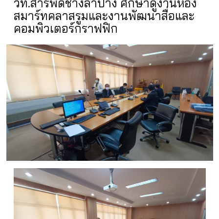
วท.สารพัดช่างลำปาง ศึกษาดูงานห้อง
สมาร์ทคลาสรูมและงานพัฒนาสื่อและ
คอมพิวเตอร์กราฟฟิก