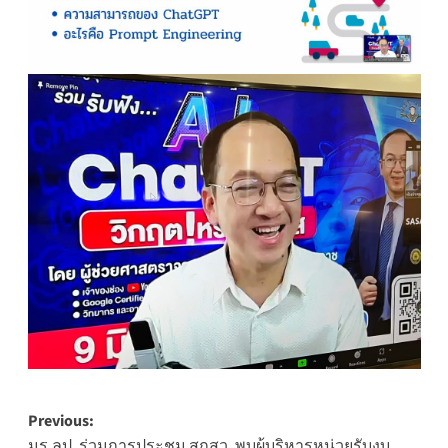
Post
Previous:
มร.ลป. ร่วมการประชุม สกสว. พบผู้บริหารหน่วยรับงบ