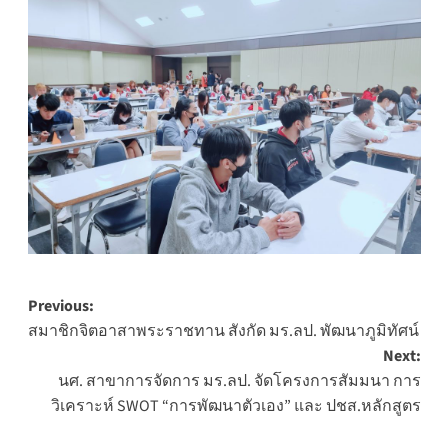
Post
Previous:
สมาชิกจิตอาสาพระราชทาน สังกัด มร.ลป. พัฒนาภูมิทัศน์
navigation
Next:
นศ. สาขาการจัดการ มร.ลป. จัดโครงการสัมมนา การ
วิเคราะห์ SWOT “การพัฒนาตัวเอง” และ ปชส.หลักสูตร