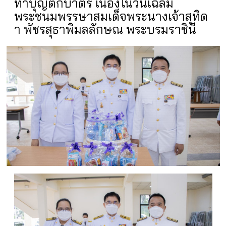
ทำบุญตักบาตร เนื่องในวันเฉลิม
พระชนมพรรษาสมเด็จพระนางเจ้าสุทิด
า พัชรสุธาพิมลลักษณ พระบรมราชินี