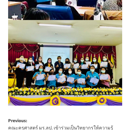
Post
Previous:
คณะครุศาสตร์ มร.ลป. เข้าร่วมเป็นวิทยากรให้ความรู้