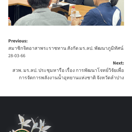
Post
Previous:
สมาชิกจิตอาสาพระราชทาน สังกัด มร.ลป. พัฒนาภูมิทัศน์
navigation
28-03-66
Next:
สวพ. มร.ลป. ประชุมหารือ เรื่อง การพัฒนาโจทย์วิจัยเพื่อ
การจัดการพลังงานน้ำอุทยานแห่งชาติ จังหวัดลำปาง