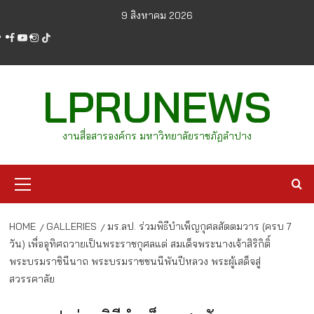
Skip
9 สิงหาคม 2026
to
facebook
youtube
instagram
tiktok
content
LPRUNEWS
งานสื่อสารองค์กร มหาวิทยาลัยราชภัฏลำปาง
Primary
Menu
HOME
GALLERIES
มร.ลป. ร่วมพิธีบำเพ็ญกุศลสัตตมวาร (ครบ 7
วัน) เพื่ออุทิศถวายเป็นพระราชกุศลแด่ สมเด็จพระนางเจ้าสิริกิติ์
พระบรมราชินีนาถ พระบรมราชชนนีพันปีหลวง พระผู้เสด็จสู่
สวรรคาลัย