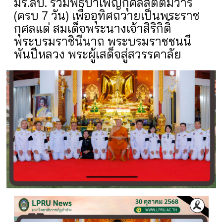
มร.ลป. ร่วมพิธีบำเพ็ญกุศลสัตตมวาร
(ครบ 7 วัน) เพื่ออุทิศถวายเป็นพระราช
กุศลแด่ สมเด็จพระนางเจ้าสิริกิติ์
พระบรมราชินีนาถ พระบรมราชชนนี
พันปีหลวง พระผู้เสด็จสู่สวรรคาลัย