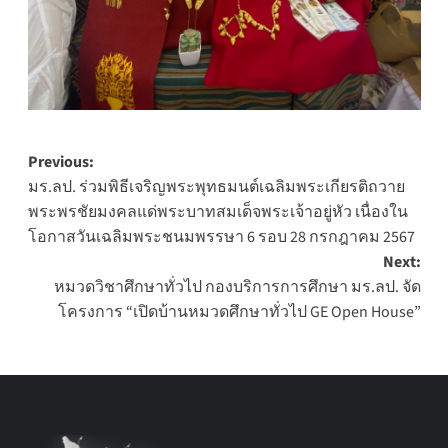
Post
Previous:
มร.ลป. ร่วมพิธีเจริญพระพุทธมนต์เฉลิมพระเกียรติถวาย
navigation
พระพรชัยมงคลแด่พระบาทสมเด็จพระเจ้าอยู่หัว เนื่องใน
โอกาสวันเฉลิมพระชนมพรรษา 6 รอบ 28 กรกฎาคม 2567
Next:
หมวดวิชาศึกษาทั่วไป กองบริการการศึกษา มร.ลป. จัด
โครงการ “เปิดบ้านหมวดศึกษาทั่วไป GE Open House”