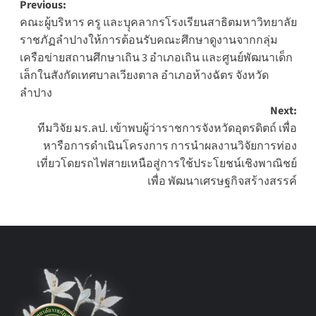
Post
Previous:
คณะผู้บริหาร ครู และบุุคลากรโรงเรียนสาธิตมหาวิทยาลัย
navigation
ราชภัฏลำปางให้การต้อนรับคณะศึกษาดูงานจากกลุ่ม
เครือข่ายสถานศึกษาเถิน 3 อำเภอเถิน และศูนย์พัฒนาเด็ก
เล็กในสังกัดเทศบาลเวียงตาล อำเภอห้างฉัตร จังหวัด
ลำปาง
Next:
ทีมวิจัย มร.ลป. เข้าพบผู้ว่าราชการจังหวัดอุตรดิตถ์ เพื่อ
หารือการดำเนินโครงการ การนำผลงานวิจัยการท่อง
เที่ยวโดยรถไฟสายเหนือสู่การใช้ประโยชน์เชิงพาณิชย์
เพื่อ พัฒนาเศรษฐกิจสร้างสรรค์