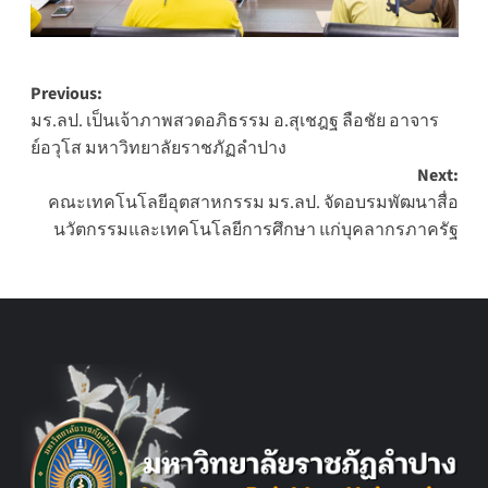
Post
Previous:
มร.ลป. เป็นเจ้าภาพสวดอภิธรรม อ.สุเชฎฐ ลือชัย อาจาร
navigation
ย์อวุโส มหาวิทยาลัยราชภัฏลำปาง
Next:
คณะเทคโนโลยีอุตสาหกรรม มร.ลป. จัดอบรมพัฒนาสื่อ
นวัตกรรมและเทคโนโลยีการศึกษา แก่บุคลากรภาครัฐ