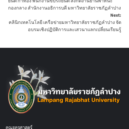
ยันต์ ก๋าทอง พนักงานขับรถยนต์ สังกัดงานยานพาหนะ
กองกลาง สำนักงานอธิการบดี มหาวิทยาลัยราชภัฏลำปาง
Next:
คลินิกเทคโนโลยี เครือข่ายมหาวิทยาลัยราชภัฏลำปาง จัด
อบรมเชิงปฏิบัติการและเสวนาแลกเปลี่ยนเรียนรู้
คณะครุศาสตร์