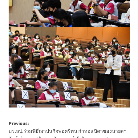
Post
Previous:
มร.ลป.ร่วมพิธีฌาปนกิจพ่อศรีทน ก๋าทอง บิดาของนายสา
navigation