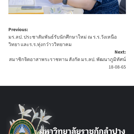
Post
Previous:
มร.ลป. ประชาสัมพันธ์รับนักศึกษาใหม่ ณ ร.ร.วังเหนือ
navigation
วิทยา และร.ร.ทุ่งกว๋าววิทยาคม
Next:
สมาชิกจิตอาสาพระราชทาน สังกัด มร.ลป. พัฒนาภูมิทัศน์
18-08-65