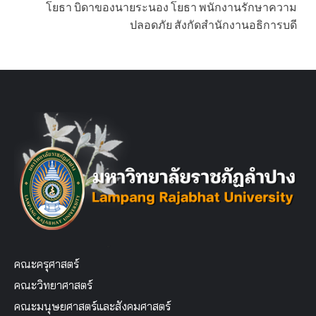
โยธา บิดาของนายระนอง โยธา พนักงานรักษาความ
ปลอดภัย สังกัดสำนักงานอธิการบดี
คณะครุศาสตร์
คณะวิทยาศาสตร์
คณะมนุษยศาสตร์และสังคมศาสตร์