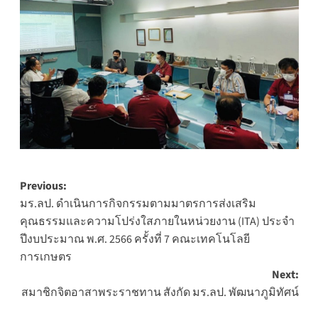
Post
Previous:
มร.ลป. ดำเนินการกิจกรรมตามมาตรการส่งเสริม
navigation
คุณธรรมและความโปร่งใสภายในหน่วยงาน (ITA) ประจำ
ปีงบประมาณ พ.ศ. 2566 ครั้งที่ 7 คณะเทคโนโลยี
การเกษตร
Next:
สมาชิกจิตอาสาพระราชทาน สังกัด มร.ลป. พัฒนาภูมิทัศน์