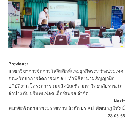
Post
Previous:
สาขาวิชาการจัดการโลจิสติกส์และธุรกิจระหว่างประเทศ
navigation
คณะวิทยาการจัดการ มร.ลป. ทำพิธีลงนามสัญญาฝึก
ปฏิบัติงาน โครงการร่วมผลิตบัณฑิต มหาวิทยาลัยราชภัฏ
ลำปาง กับ บริษัทแฟลช เอ็กซ์เพรส จำกัด
Next:
สมาชิกจิตอาสาพระราชทาน สังกัด มร.ลป. พัฒนาภูมิทัศน์
28-03-65