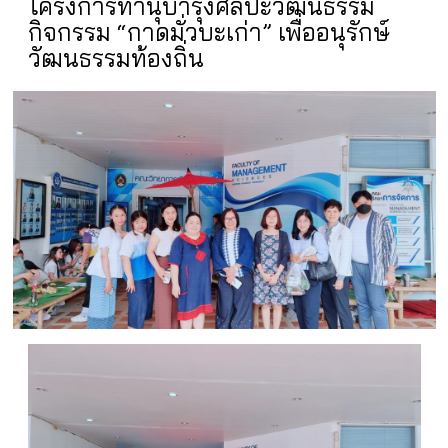
โครงการทำนุบำรุงศิลปะวัฒนธรรม
กิจกรรม “กาดมั่วบะเก่า” เพื่ออนุรักษ์
วัฒนธรรมท้องถิ่น