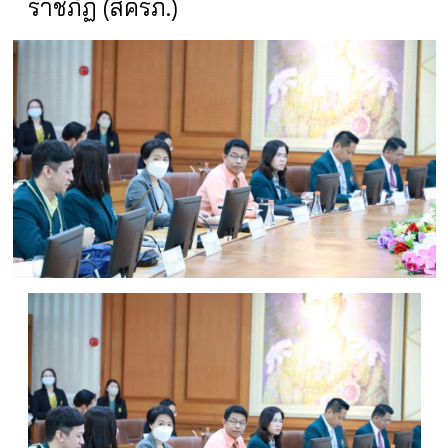
ราชภัฏ (สครภ.)