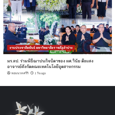
งานประชาสัมพันธ์ มหาวิทยาลัยราชภัฏลำปาง
มร.ลป. ร่วมพิธีฌาปนกิจบิดาของ ผศ.วินัย ต๊ะแสง
อาจารย์สังกัดคณะเทคโนโลยีอุตสาหกรรม
หอมนวล ศรีริ
1 วัน ago