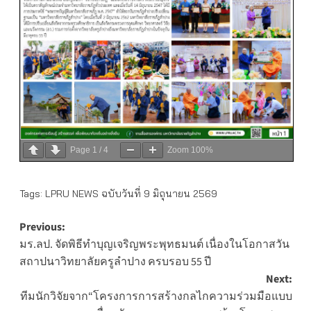
Page
1
/
4
Zoom
100%
Tags:
LPRU NEWS ฉบับวันที่ 9 มิถุนายน 2569
Post
Previous:
มร.ลป. จัดพิธีทำบุญเจริญพระพุทธมนต์ เนื่องในโอกาสวัน
navigation
สถาปนาวิทยาลัยครูลำปาง ครบรอบ 55 ปี
Next:
ทีมนักวิจัยจาก“โครงการการสร้างกลไกความร่วมมือแบบ